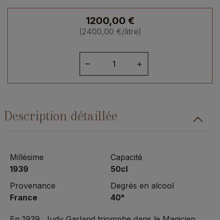
1200,00
€
(
2400,00
€
/litre)
quantité
de
Armagnac
Dartigalongue
1939
Description détaillée
Millésime
Capacité
1939
50cl
Provenance
Degrés en alcool
France
40°
En 1939, Judy Garland triomphe dans le Magicien