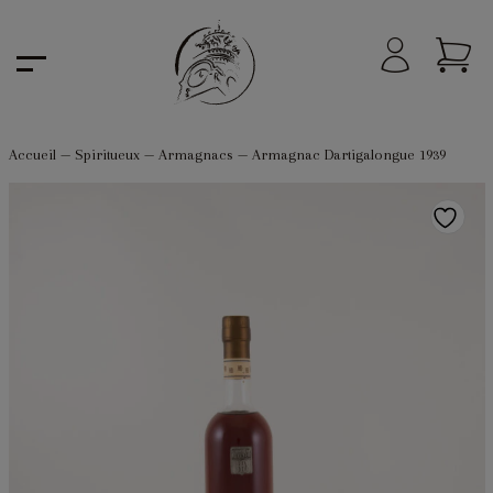
Accueil
—
Spiritueux
—
Armagnacs
—
Armagnac Dartigalongue 1939