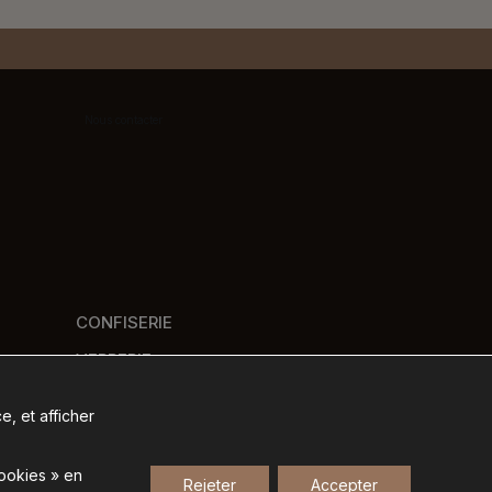
Nous contacter
CONFISERIE
VERRERIE
PANIERS GOURMANDS
e, et afficher
NOS MARQUES
cookies » en
Rejeter
Accepter