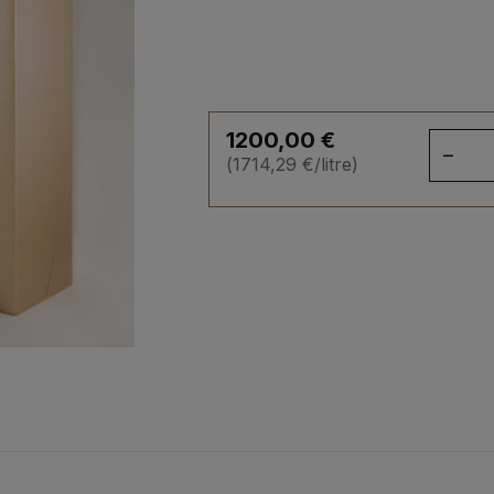
1200,00
€
qua
(
1714,29
€
/litre)
de
He
Par