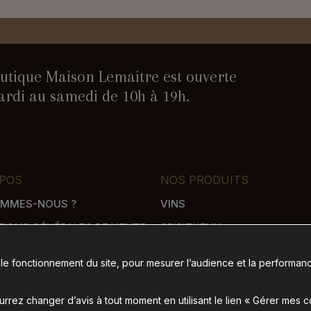
utique Maison Lemaitre est ouverte
rdi au samedi de 10h à 19h.
POS
NOS PRODUITS
OMMES-NOUS ?
VINS
TIONS GÉNÉRALES DE VENTE
SPIRITUEUX
WHISKY
 le fonctionnement du site, pour mesurer l’audience et la performanc
SON
ÉPICERIE SALÉE
 DE PAIEMENT
ÉPICERIE SUCRÉE
rez changer d’avis à tout moment en utilisant le lien « Gérer mes 