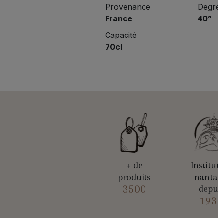
Provenance
Degré
France
40°
Capacité
70cl
+ de
Institu
produits
nanta
3500
depu
193