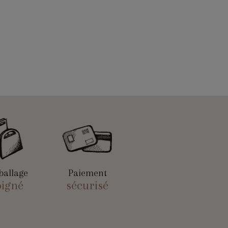
allage
Paiement
oigné
sécurisé