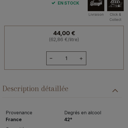
EN STOCK
Livraison
Click &
Collect
44,00
€
(
62,86
€
/litre)
quantité
de
Eau-
de-
Vie
Description détaillée
de
Prune
de
Sarlat
Provenance
Degrés en alcool
France
42°