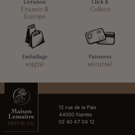
Livraison
Click &
France &
Collect
Europe
Emballage
Paiement
soigné
sécurisé
12 rue de la Paix
44000 Nantes
02 40 47 04 12