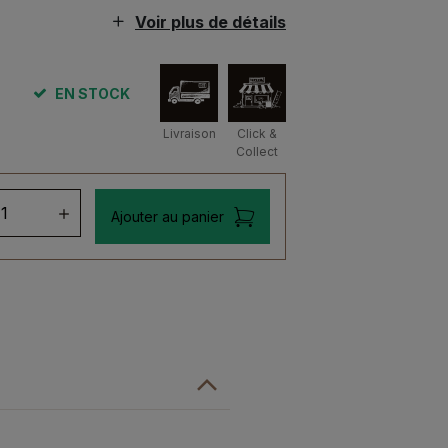
Voir plus de détails
EN STOCK
Livraison
Click &
Collect
ntité
Ajouter au panier
inthe
gette