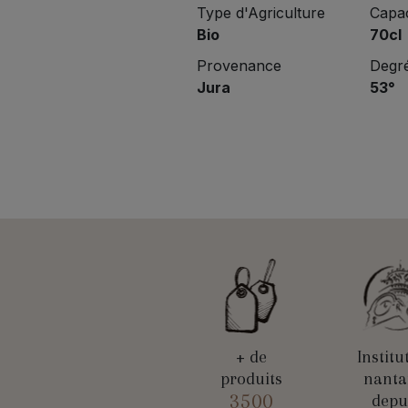
Type d'Agriculture
Capac
Bio
70cl
Provenance
Degré
Jura
53°
+ de
Institu
produits
nanta
3500
depu