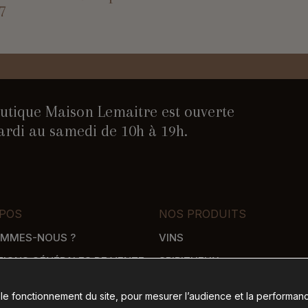
7
utique Maison Lemaitre est ouverte
rdi au samedi de 10h à 19h.
POS
NOS PRODUITS
OMMES-NOUS ?
VINS
TIONS GÉNÉRALES DE VENTE
SPIRITUEUX
WHISKY
 le fonctionnement du site, pour mesurer l’audience et la performanc
SON
ÉPICERIE SALÉE