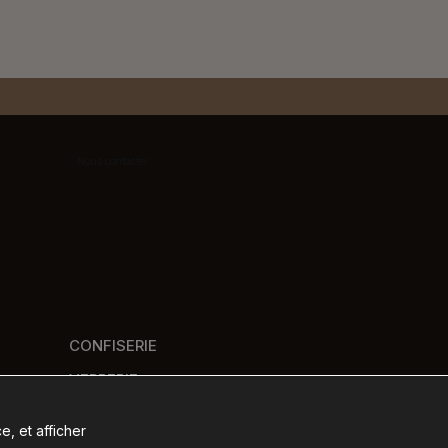
Nous contacter
CONFISERIE
VERRERIE
PANIERS GOURMANDS
e, et afficher
NOS MARQUES