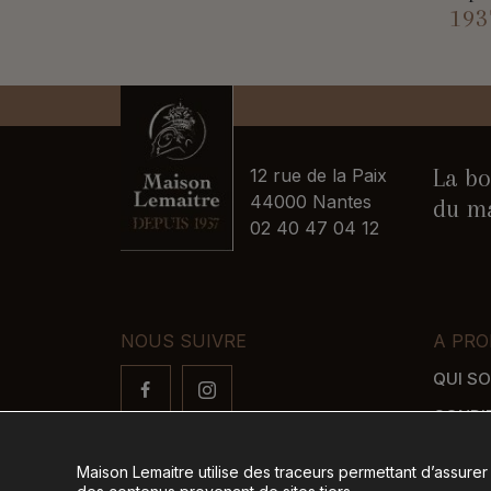
193
La bo
12 rue de la Paix
44000 Nantes
du ma
02 40 47 04 12
NOUS SUIVRE
A PRO
QUI S
CONDI
FAQ
Maison Lemaitre utilise des traceurs permettant d’assurer
LIVRAI