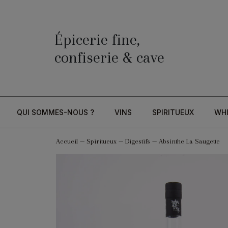
Épicerie fine,
confiserie & cave
QUI SOMMES-NOUS ?
VINS
SPIRITUEUX
WH
Accueil
—
Spiritueux
—
Digestifs
—
Absinthe La Saugette