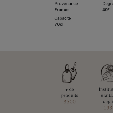
Provenance
Degré
France
40°
Capacité
70cl
+ de
Institu
produits
nanta
3500
depu
193