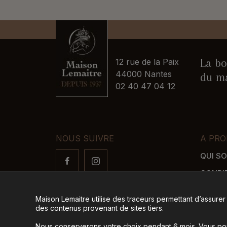
La bo
12 rue de la Paix
44000 Nantes
du ma
02 40 47 04 12
NOUS SUIVRE
A PRO
QUI S
CONDI
FAQ
Maison Lemaitre utilise des traceurs permettant d’assurer
LIVRAI
des contenus provenant de sites tiers.
MODES
Nous conserverons votre choix pendant 6 mois. Vous pour