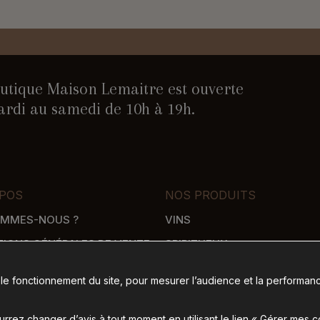
utique Maison Lemaitre est ouverte
rdi au samedi de 10h à 19h.
POS
NOS PRODUITS
OMMES-NOUS ?
VINS
TIONS GÉNÉRALES DE VENTE
SPIRITUEUX
WHISKY
 le fonctionnement du site, pour mesurer l’audience et la performanc
SON
ÉPICERIE SALÉE
 DE PAIEMENT
ÉPICERIE SUCRÉE
rez changer d’avis à tout moment en utilisant le lien « Gérer mes 