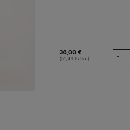
36,00
€
qua
(
51,43
€
/litre)
de
Liq
Bén