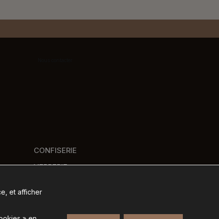
Nous contacter
CONFISERIE
VERRERIE
PANIERS GOURMANDS
e, et afficher
NOS MARQUES
cookies » en