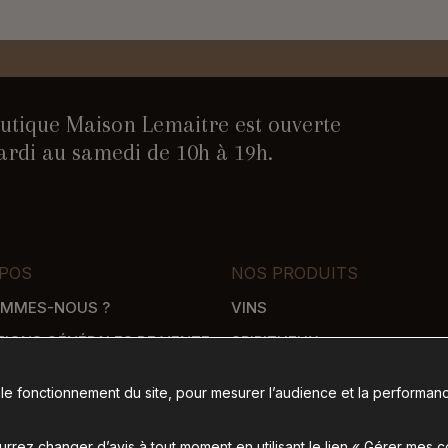
utique Maison Lemaitre est ouverte
rdi au samedi de 10h à 19h.
POS
NOS PRODUITS
OMMES-NOUS ?
VINS
TIONS GÉNÉRALES DE VENTE
SPIRITUEUX
WHISKY
 le fonctionnement du site, pour mesurer l’audience et la performanc
SON
ÉPICERIE SALÉE
 DE PAIEMENT
ÉPICERIE SUCRÉE
rez changer d’avis à tout moment en utilisant le lien « Gérer mes 