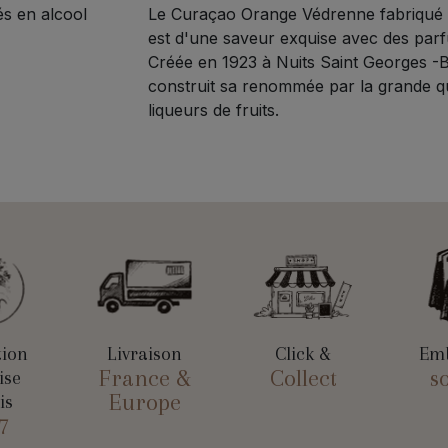
s en alcool
Le Curaçao Orange Védrenne fabriqué 
est d'une saveur exquise avec des par
Créée en 1923 à Nuits Saint Georges -
construit sa renommée par la grande qu
liqueurs de fruits.
tion
Livraison
Click &
Emb
France &
Collect
s
ise
Europe
is
7