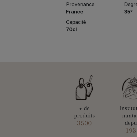
Provenance
Degré
France
35°
Capacité
70cl
+ de
Institu
produits
nanta
3500
depu
193