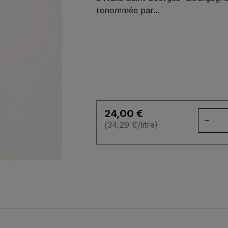
renommée par...
24,00
€
qua
(
34,29
€
/litre)
de
Liq
cur
trip
sec