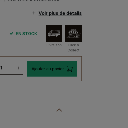
Voir plus de détails
EN STOCK
Livraison
Click &
Collect
ntité
Ajouter au panier
ueur
açao
le