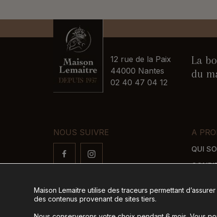
La bo
12 rue de la Paix
44000 Nantes
du ma
02 40 47 04 12
NOUS SUIVRE
A PRO
QUI S
CONDI
FAQ
Maison Lemaitre utilise des traceurs permettant d’assurer
LIVRAI
des contenus provenant de sites tiers.
MODES
Nous conserverons votre choix pendant 6 mois. Vous pour