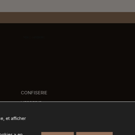
Nous contacter
CONFISERIE
VERRERIE
PANIERS GOURMANDS
e, et afficher
NOS MARQUES
cookies » en