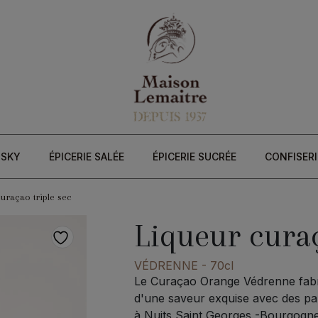
ISKY
ÉPICERIE SALÉE
ÉPICERIE SUCRÉE
CONFISERI
uraçao triple sec
Liqueur curaç
VÉDRENNE
- 70cl
Le Curaçao Orange Védrenne fabr
d'une saveur exquise avec des p
à Nuits Saint Georges -Bourgogne