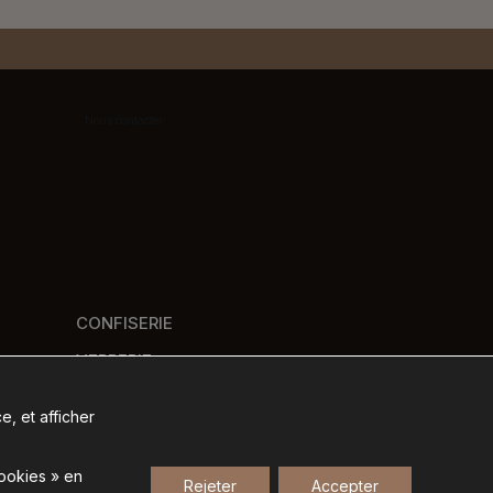
Nous contacter
CONFISERIE
VERRERIE
PANIERS GOURMANDS
e, et afficher
NOS MARQUES
cookies » en
Rejeter
Accepter