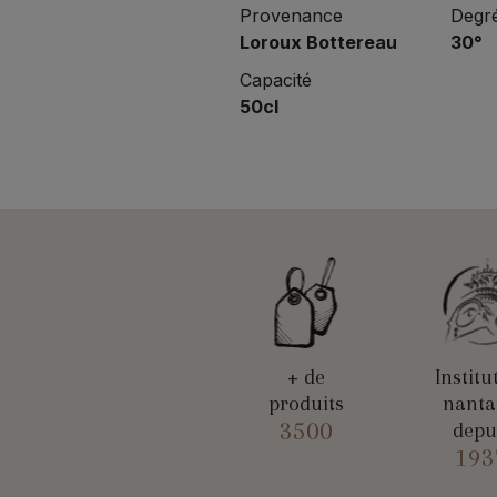
Provenance
Degré
Loroux Bottereau
30°
Capacité
50cl
+ de
Institu
produits
nanta
3500
depu
193