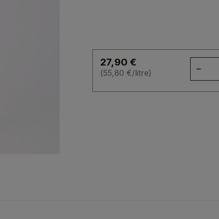
27,90
€
qua
(
55,80
€
/litre)
de
Liq
de
Me
30