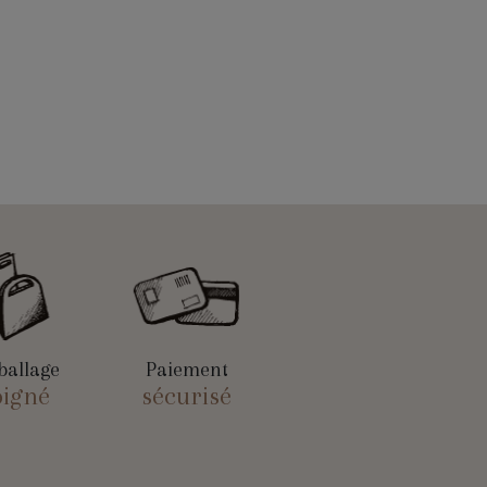
allage
Paiement
oigné
sécurisé