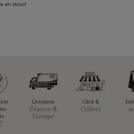
s en alcool
tion
Livraison
Click &
Emb
France &
Collect
s
ise
Europe
is
7