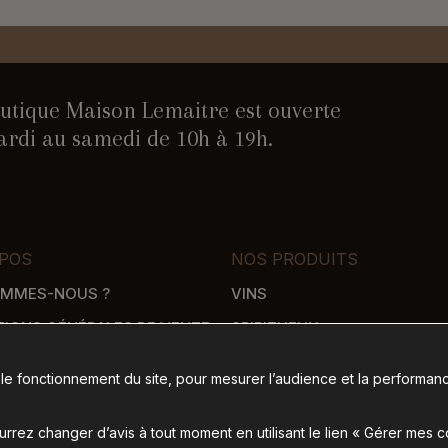
utique Maison Lemaitre est ouverte
rdi au samedi de 10h à 19h.
POS
NOS PRODUITS
OMMES-NOUS ?
VINS
TIONS GÉNÉRALES DE VENTE
SPIRITUEUX
WHISKY
 le fonctionnement du site, pour mesurer l’audience et la performanc
SON
ÉPICERIE SALÉE
 DE PAIEMENT
ÉPICERIE SUCRÉE
rez changer d’avis à tout moment en utilisant le lien « Gérer mes 