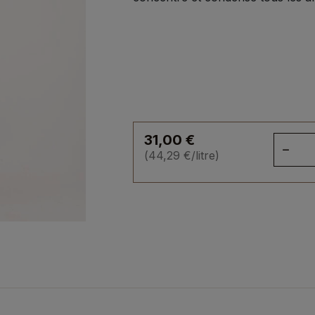
31,00
€
qua
(
44,29
€
/litre)
de
Liq
Ka
70
cl