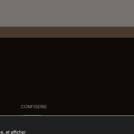
Nous contacter
CONFISERIE
VERRERIE
PANIERS GOURMANDS
e, et afficher