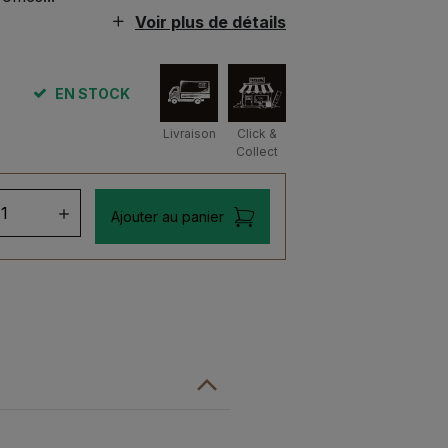
Voir plus de détails
EN STOCK
Livraison
Click &
Collect
ntité
Ajouter au panier
ueur
mok