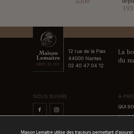
3500
depu
193
La bo
12 rue de la Paix
44000 Nantes
du ma
02 40 47 04 12
NOUS SUIVRE
A PRO
QUI S
CONDI
FAQ
Maison Lemaitre utilise des traceurs permettant d’assurer