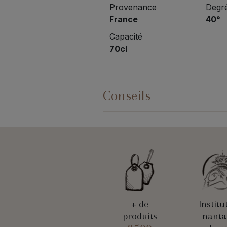
Provenance
Degré
France
40°
Capacité
70cl
Conseils
+ de
Institu
produits
nanta