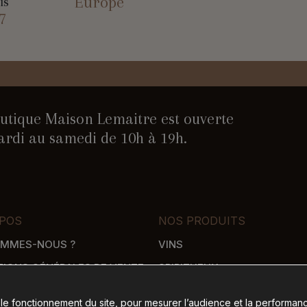
Europe
is
7
utique Maison Lemaitre est ouverte
rdi au samedi de 10h à 19h.
POS
NOS PRODUITS
OMMES-NOUS ?
VINS
TIONS GÉNÉRALES DE VENTE
SPIRITUEUX
WHISKY
 le fonctionnement du site, pour mesurer l’audience et la performanc