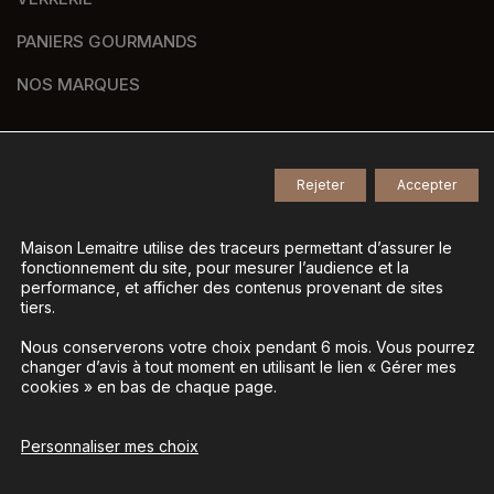
PANIERS GOURMANDS
NOS MARQUES
Rejeter
Accepter
© 2026
Tous droits réservés -
Agence de communication Nantes B17
-
Mentions légales
-
Maison Lemaitre utilise des traceurs permettant d’assurer le
fonctionnement du site, pour mesurer l’audience et la
Gestion des données personnelles
-
performance, et afficher des contenus provenant de sites
Gérer mes cookies
tiers.
Nous conserverons votre choix pendant 6 mois. Vous pourrez
changer d’avis à tout moment en utilisant le lien « Gérer mes
La vente d’alcool est interdite aux mineurs - L’abus
cookies » en bas de chaque page.
d’alcool est dangereux pour la santé, à consommer
avec modération
Personnaliser mes choix
Ajouter au panier