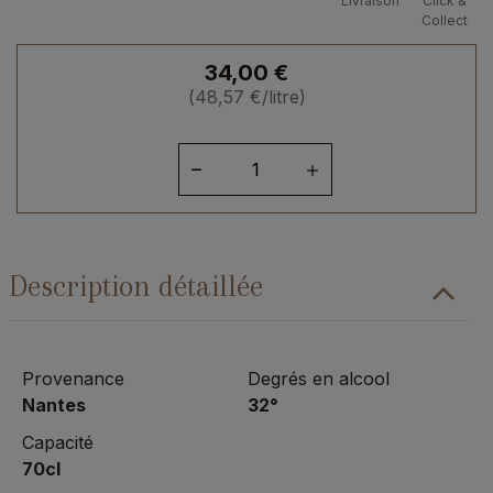
Livraison
Click &
Collect
34,00
€
(
48,57
€
/litre)
quantité
de
Punch
Mangue
Passion
Description détaillée
Provenance
Degrés en alcool
Nantes
32°
Capacité
70cl