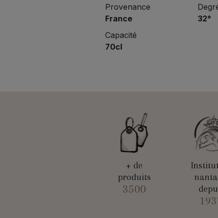
Provenance
Degré
France
32°
Capacité
70cl
+ de
Institu
produits
nanta
3500
depu
193