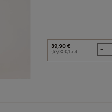
39,90
€
qua
(
57,00
€
/litre)
de
Rh
arr
An
Ca