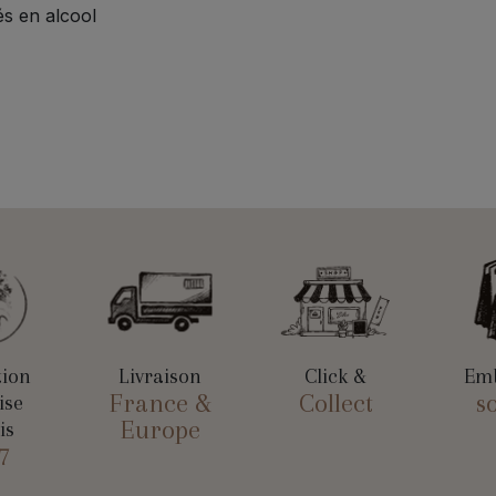
s en alcool
tion
Livraison
Click &
Emb
France &
Collect
s
ise
Europe
is
7