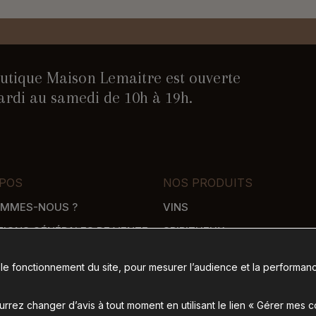
utique Maison Lemaitre est ouverte
rdi au samedi de 10h à 19h.
POS
NOS PRODUITS
OMMES-NOUS ?
VINS
TIONS GÉNÉRALES DE VENTE
SPIRITUEUX
WHISKY
 le fonctionnement du site, pour mesurer l’audience et la performanc
SON
ÉPICERIE SALÉE
 DE PAIEMENT
ÉPICERIE SUCRÉE
rez changer d’avis à tout moment en utilisant le lien « Gérer mes 