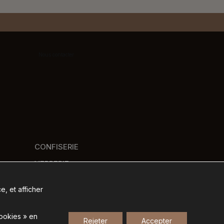
Nous contacter
CONFISERIE
VERRERIE
PANIERS GOURMANDS
e, et afficher
NOS MARQUES
cookies » en
Rejeter
Accepter