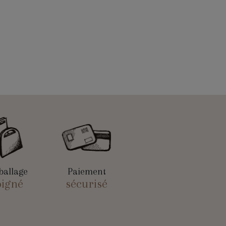
allage
Paiement
oigné
sécurisé