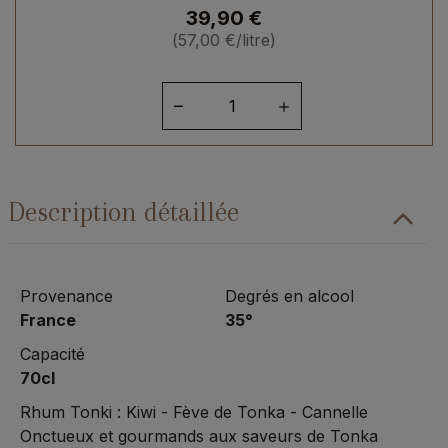
39,90
€
(
57,00
€
/litre)
quantité
de
Rhum
Arrangé
Tonki
Description détaillée
Provenance
Degrés en alcool
France
35°
Capacité
70cl
Rhum Tonki : Kiwi - Fève de Tonka - Cannelle
Onctueux et gourmands aux saveurs de Tonka