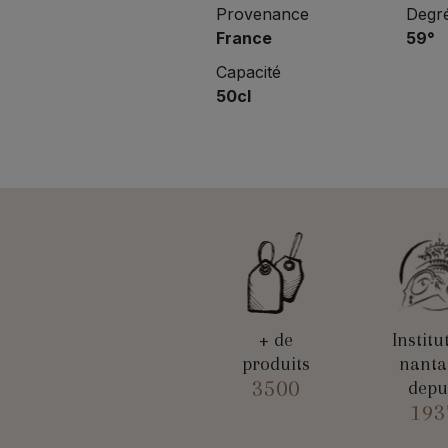
Provenance
Degré
France
59°
Capacité
50cl
+ de
Institu
produits
nanta
3500
depu
193