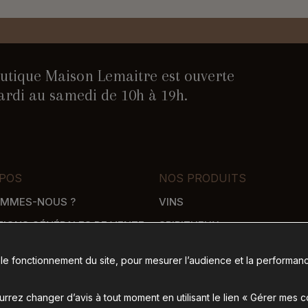
utique Maison Lemaitre est ouverte
rdi au samedi de 10h à 19h.
POS
NOS PRODUITS
OMMES-NOUS ?
VINS
TIONS GÉNÉRALES DE VENTE
SPIRITUEUX
WHISKY
 le fonctionnement du site, pour mesurer l’audience et la performanc
SON
ÉPICERIE SALÉE
 DE PAIEMENT
ÉPICERIE SUCRÉE
rez changer d’avis à tout moment en utilisant le lien « Gérer mes 