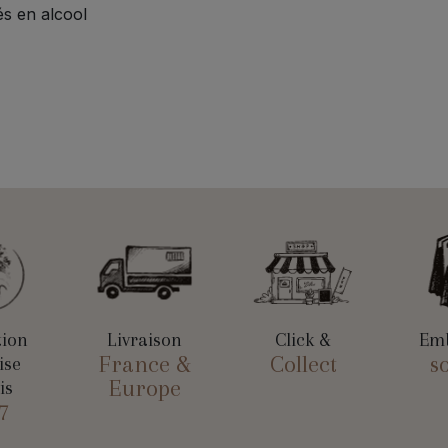
s en alcool
tion
Livraison
Click &
Emb
France &
Collect
s
ise
Europe
is
7