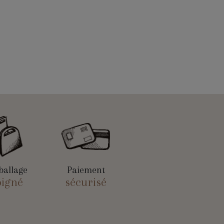
allage
Paiement
oigné
sécurisé