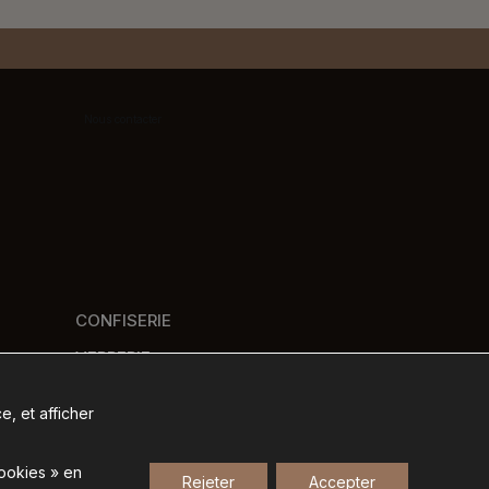
Nous contacter
CONFISERIE
VERRERIE
PANIERS GOURMANDS
e, et afficher
NOS MARQUES
cookies » en
Rejeter
Accepter