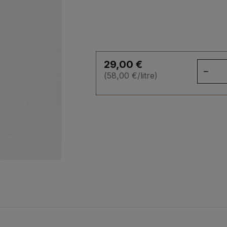
29,00
€
qua
(
58,00
€
/litre)
de
Rh
Biel
Bla
59