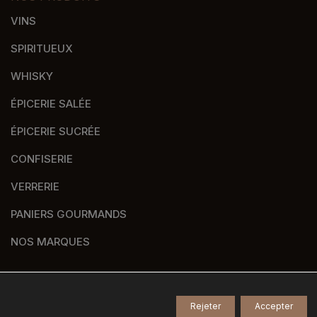
VINS
SPIRITUEUX
WHISKY
ÉPICERIE SALÉE
ÉPICERIE SUCRÉE
CONFISERIE
VERRERIE
PANIERS GOURMANDS
NOS MARQUES
Rejeter
Accepter
© 2026
Tous droits réservés -