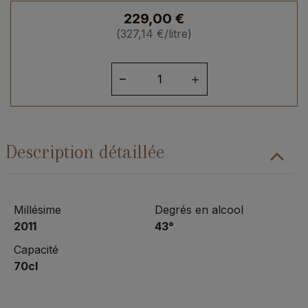
229,00
€
(
327,14
€
/litre)
quantité
de
Rhum
Père
Labat
Description détaillée
"Silver
Opus"
Millésime
2011
Millésime
Degrés en alcool
2011
43°
Capacité
70cl