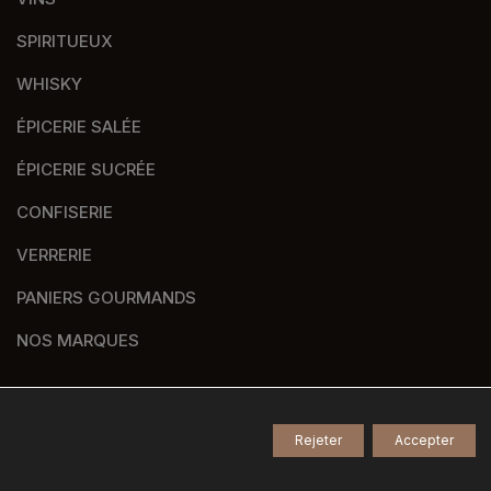
SPIRITUEUX
WHISKY
ÉPICERIE SALÉE
ÉPICERIE SUCRÉE
CONFISERIE
VERRERIE
PANIERS GOURMANDS
NOS MARQUES
Rejeter
Accepter
© 2026
Tous droits réservés -
Agence de communication Nantes B17
-