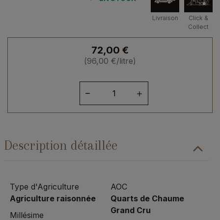
Livraison
Click &
Collect
72,00
€
(
96,00
€
/litre)
quantité
de
Loire
Quarts
de
Description détaillée
Chaume
Grand
Cru
2017
Type d'Agriculture
AOC
Agriculture raisonnée
Quarts de Chaume
Grand Cru
Millésime