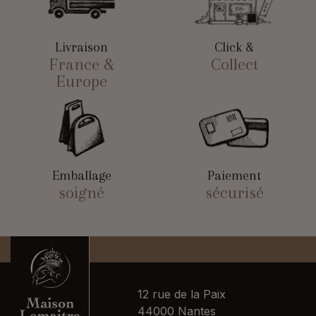
Livraison
Click &
France &
Collect
Europe
Emballage
Paiement
soigné
sécurisé
12 rue de la Paix
44000 Nantes