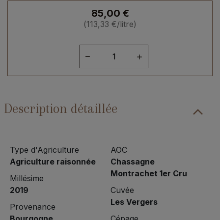
85,00
€
(
113,33
€
/litre)
quantité
de
Bourgogne
Chassagne
Montrachet
Description détaillée
1er
Cru
"Les
Vergers"
Type d'Agriculture
AOC
2019
Agriculture raisonnée
Chassagne
Montrachet 1er Cru
Millésime
2019
Cuvée
Les Vergers
Provenance
Bourgogne
Cépage