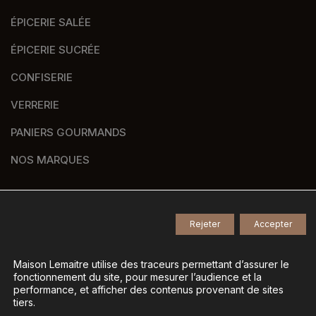
ÉPICERIE SALÉE
ÉPICERIE SUCRÉE
CONFISERIE
VERRERIE
PANIERS GOURMANDS
NOS MARQUES
Rejeter
Accepter
© 2026
Tous droits réservés -
Agence de communication Nantes B17
-
Mentions légales
-
Maison Lemaitre utilise des traceurs permettant d’assurer le
fonctionnement du site, pour mesurer l’audience et la
Gestion des données personnelles
-
performance, et afficher des contenus provenant de sites
Gérer mes cookies
tiers.