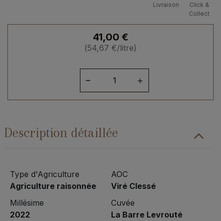
Livraison
Click &
Collect
41,00
€
(
54,67
€
/litre)
quantité
de
Bourgogne
Viré
Clessé
Description détaillée
"La
Barre"
Levrouté
2022
Type d'Agriculture
AOC
Agriculture raisonnée
Viré Clessé
Millésime
Cuvée
2022
La Barre Levrouté