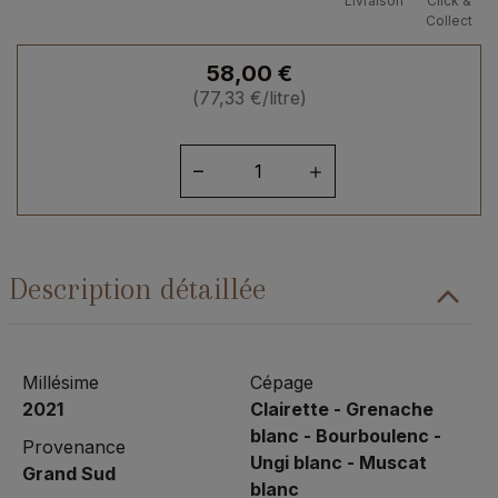
Livraison
Click &
Collect
58,00
€
(
77,33
€
/litre)
quantité
de
Grand
Sud
Palette
Description détaillée
2021
Millésime
Cépage
2021
Clairette - Grenache
blanc - Bourboulenc -
Provenance
Ungi blanc - Muscat
Grand Sud
blanc