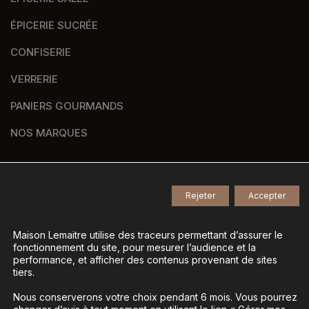
ÉPICERIE SUCRÉE
CONFISERIE
VERRERIE
PANIERS GOURMANDS
NOS MARQUES
Rejeter
Accepter
© 2026
Tous droits réservés -
Agence de communication Nantes B17
-
Mentions légales
-
Maison Lemaitre utilise des traceurs permettant d’assurer le
fonctionnement du site, pour mesurer l’audience et la
Gestion des données personnelles
-
performance, et afficher des contenus provenant de sites
Gérer mes cookies
tiers.
Nous conserverons votre choix pendant 6 mois. Vous pourrez