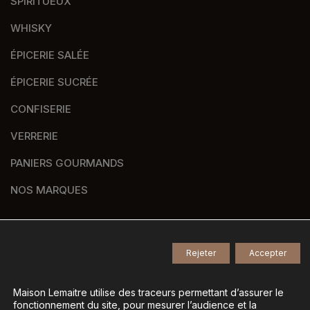
SPIRITUEUX
WHISKY
ÉPICERIE SALÉE
ÉPICERIE SUCRÉE
CONFISERIE
VERRERIE
PANIERS GOURMANDS
NOS MARQUES
Rejeter
Accepter
© 2026
Tous droits réservés -
Agence de communication Nantes B17
-
Mentions légales
-
Maison Lemaitre utilise des traceurs permettant d’assurer le
fonctionnement du site, pour mesurer l’audience et la
Gestion des données personnelles
-