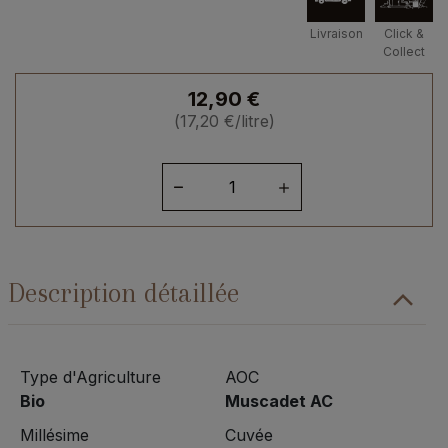
Livraison
Click &
Collect
12,90
€
(
17,20
€
/litre)
quantité
de
Loire
Muscadet
"Les
Description détaillée
Quinze
Hommées"
2023
Type d'Agriculture
AOC
Bio
Muscadet AC
Millésime
Cuvée