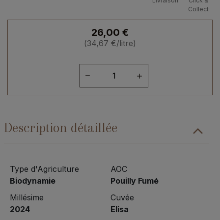
Livraison
Click &
Collect
26,00
€
(
34,67
€
/litre)
quantité
de
Loire
Pouilly
Fumé
Description détaillée
Elisa
2024
Type d'Agriculture
AOC
Biodynamie
Pouilly Fumé
Millésime
Cuvée
2024
Elisa