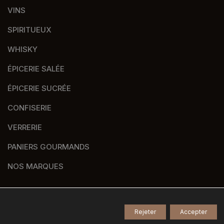
VINS
SPIRITUEUX
WHISKY
ÉPICERIE SALÉE
ÉPICERIE SUCRÉE
CONFISERIE
VERRERIE
PANIERS GOURMANDS
NOS MARQUES
Rejeter
Accepter
© 2026
Tous droits réservés -