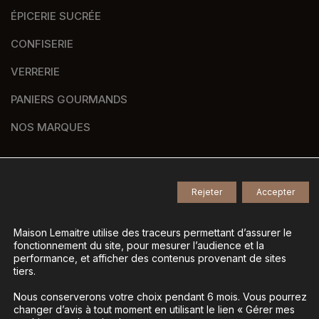
ÉPICERIE SUCRÉE
CONFISERIE
VERRERIE
PANIERS GOURMANDS
NOS MARQUES
Rejeter
Accepter
© 2026
Tous droits réservés -
Agence de communication Nantes B17
-
Mentions légales
-
Maison Lemaitre utilise des traceurs permettant d’assurer le
fonctionnement du site, pour mesurer l’audience et la
Gestion des données personnelles
-
performance, et afficher des contenus provenant de sites
Gérer mes cookies
tiers.
Nous conserverons votre choix pendant 6 mois. Vous pourrez
changer d’avis à tout moment en utilisant le lien « Gérer mes