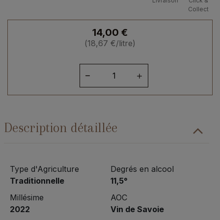
Livraison
Click &
Collect
14,00
€
(
18,67
€
/litre)
quantité
de
Savoie
Jacquère
2022
Description détaillée
Type d'Agriculture
Degrés en alcool
Traditionnelle
11,5°
Millésime
AOC
2022
Vin de Savoie