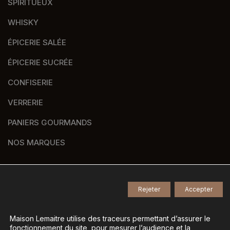
SPIRITUEUX
WHISKY
ÉPICERIE SALÉE
ÉPICERIE SUCRÉE
CONFISERIE
VERRERIE
PANIERS GOURMANDS
NOS MARQUES
Rejeter
Accepter
© 2026
Tous droits réservés -
Agence de communication Nantes B17
-
Mentions légales
-
Maison Lemaitre utilise des traceurs permettant d’assurer le
fonctionnement du site, pour mesurer l’audience et la
Gestion des données personnelles
-