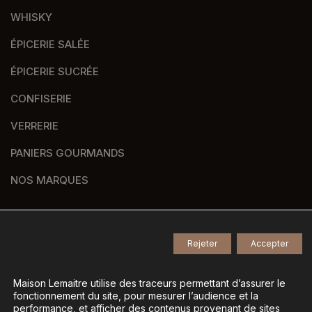
WHISKY
ÉPICERIE SALÉE
ÉPICERIE SUCRÉE
CONFISERIE
VERRERIE
PANIERS GOURMANDS
NOS MARQUES
Rejeter
Accepter
© 2026
Tous droits réservés -
Agence de communication Nantes B17
-
Mentions légales
-
Maison Lemaitre utilise des traceurs permettant d’assurer le
fonctionnement du site, pour mesurer l’audience et la
Gestion des données personnelles
-
performance, et afficher des contenus provenant de sites