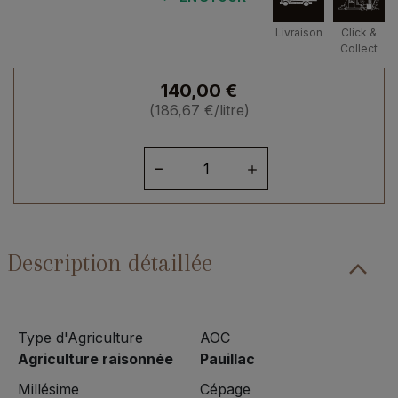
Livraison
Click &
Collect
140,00
€
(
186,67
€
/litre)
quantité
de
Bordelais
Pauillac
Grand
Description détaillée
Cru
Classé
2008
Type d'Agriculture
AOC
Agriculture raisonnée
Pauillac
Millésime
Cépage