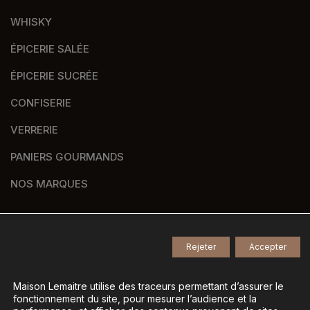
WHISKY
ÉPICERIE SALÉE
ÉPICERIE SUCRÉE
CONFISERIE
VERRERIE
PANIERS GOURMANDS
NOS MARQUES
Rejeter
Accepter
© 2026
Tous droits réservés -
Agence de communication Nantes B17
-
Mentions légales
-
Maison Lemaitre utilise des traceurs permettant d’assurer le
fonctionnement du site, pour mesurer l’audience et la
Gestion des données personnelles
-