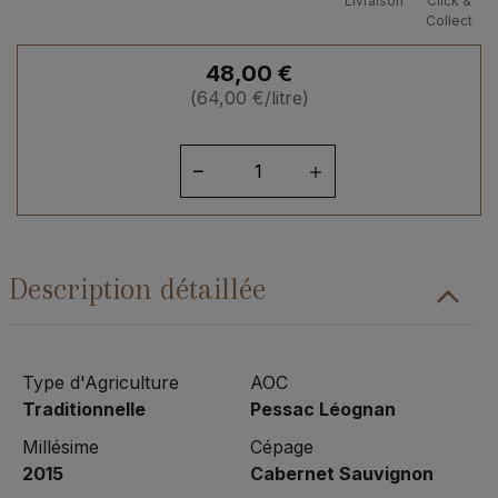
Livraison
Click &
Collect
48,00
€
(
64,00
€
/litre)
quantité
de
Bordelais
Pessac
Léognan
Description détaillée
2015
Type d'Agriculture
AOC
Traditionnelle
Pessac Léognan
Millésime
Cépage
2015
Cabernet Sauvignon