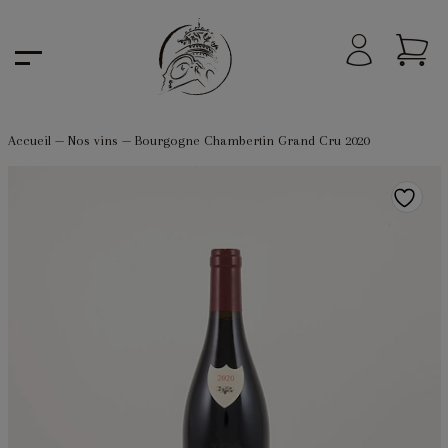
Accueil
—
Nos vins
—
Bourgogne Chambertin Grand Cru 2020