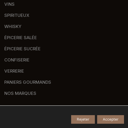
VINS
SPIRITUEUX
WHISKY
ÉPICERIE SALÉE
ÉPICERIE SUCRÉE
CONFISERIE
VERRERIE
PANIERS GOURMANDS
NOS MARQUES
Rejeter
Accepter
© 2026
Tous droits réservés -