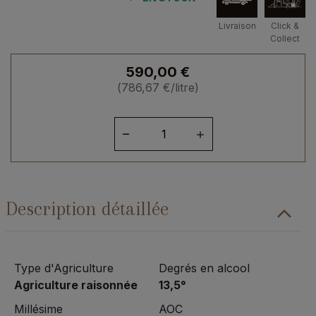
Livraison
Click &
Collect
590,00
€
(
786,67
€
/litre)
quantité
de
Bourgogne
Chambertin
Grand
Description détaillée
Cru
2020
Type d'Agriculture
Degrés en alcool
Agriculture raisonnée
13,5°
Millésime
AOC