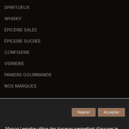
SPIRITUEUX
WHISKY
ÉPICERIE SALÉE
ÉPICERIE SUCRÉE
CONFISERIE
VERRERIE
PANIERS GOURMANDS
NOS MARQUES
Rejeter
Accepter
© 2026
Tous droits réservés -
Agence de communication Nantes B17
-
Mentions légales
-
Maison Lemaitre utilise des traceurs permettant d’assurer le