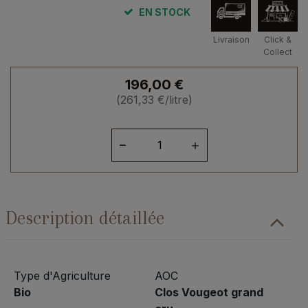
EN STOCK
Livraison
Click &
Collect
196,00
€
(
261,33
€
/litre)
quantité
de
Bourgogne
Clos
Vougeot
Description détaillée
"Quartier
de
Marei
Haut"
Type d'Agriculture
AOC
2020
Bio
Clos Vougeot grand