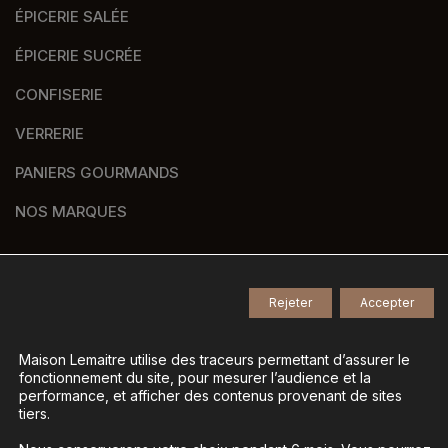
ÉPICERIE SALÉE
ÉPICERIE SUCRÉE
CONFISERIE
VERRERIE
PANIERS GOURMANDS
NOS MARQUES
Rejeter
Accepter
© 2026
Tous droits réservés -
Agence de communication Nantes B17
-
Mentions légales
-
Maison Lemaitre utilise des traceurs permettant d’assurer le
fonctionnement du site, pour mesurer l’audience et la
Gestion des données personnelles
-
performance, et afficher des contenus provenant de sites
Gérer mes cookies
tiers.