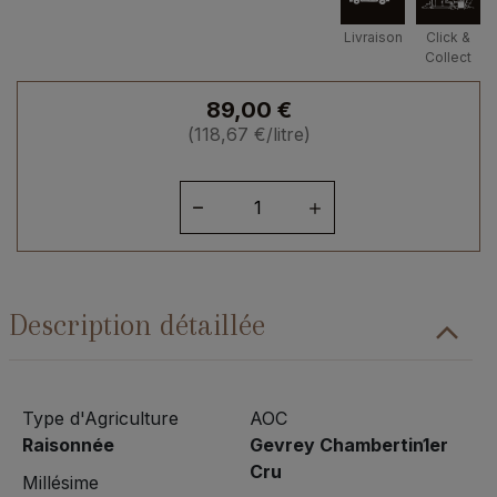
Livraison
Click &
Collect
89,00
€
(
118,67
€
/litre)
quantité
de
Bourgogne
Gevrey
Chambertin
Description détaillée
1er
Cru
"Craipillot"
2023
Type d'Agriculture
AOC
Raisonnée
Gevrey Chambertin1er
Cru
Millésime