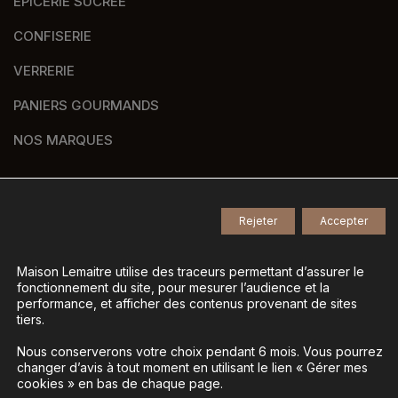
ÉPICERIE SUCRÉE
CONFISERIE
VERRERIE
PANIERS GOURMANDS
NOS MARQUES
Rejeter
Accepter
© 2026
Tous droits réservés -
Agence de communication Nantes B17
-
Mentions légales
-
Maison Lemaitre utilise des traceurs permettant d’assurer le
fonctionnement du site, pour mesurer l’audience et la
Gestion des données personnelles
-
performance, et afficher des contenus provenant de sites
Gérer mes cookies
tiers.
Nous conserverons votre choix pendant 6 mois. Vous pourrez
changer d’avis à tout moment en utilisant le lien « Gérer mes
La vente d’alcool est interdite aux mineurs - L’abus
cookies » en bas de chaque page.