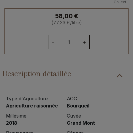
Collect
58,00
€
(
77,33
€
/litre)
quantité
de
Loire
Bourgueil
"Grand
Description détaillée
Mont"
2018
Type d'Agriculture
AOC
Agriculture raisonnée
Bourgueil
Millésime
Cuvée
2018
Grand Mont