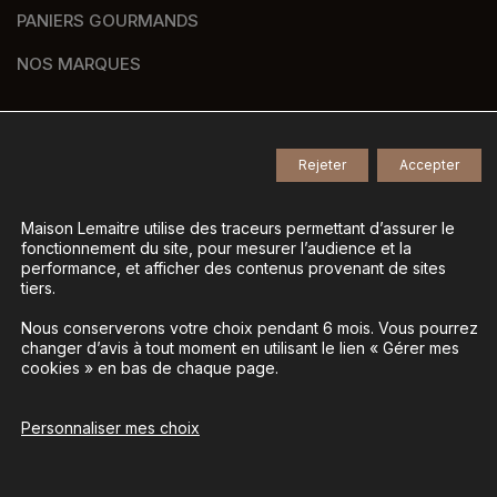
PANIERS GOURMANDS
NOS MARQUES
Rejeter
Accepter
© 2026
Tous droits réservés -
Agence de communication Nantes B17
-
Mentions légales
-
Maison Lemaitre utilise des traceurs permettant d’assurer le
fonctionnement du site, pour mesurer l’audience et la
Gestion des données personnelles
-
performance, et afficher des contenus provenant de sites
Gérer mes cookies
tiers.
Nous conserverons votre choix pendant 6 mois. Vous pourrez
changer d’avis à tout moment en utilisant le lien « Gérer mes
La vente d’alcool est interdite aux mineurs - L’abus
cookies » en bas de chaque page.
d’alcool est dangereux pour la santé, à consommer
avec modération
Personnaliser mes choix