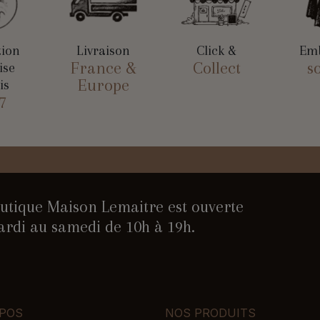
tion
Livraison
Click &
Emb
France &
Collect
s
ise
Europe
is
7
utique Maison Lemaitre est ouverte
rdi au samedi de 10h à 19h.
POS
NOS PRODUITS