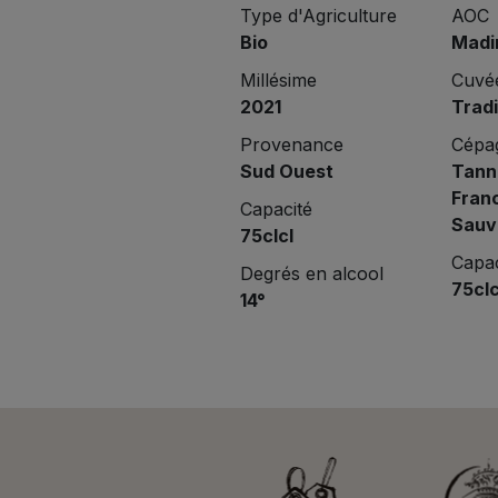
Type d'Agriculture
AOC
Bio
Madi
Millésime
Cuvé
2021
Tradi
Provenance
Cépa
Sud Ouest
Tann
Fran
Capacité
Sauv
75clcl
Capac
Degrés en alcool
75clc
14°