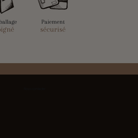
allage
Paiement
oigné
sécurisé
Nous contacter