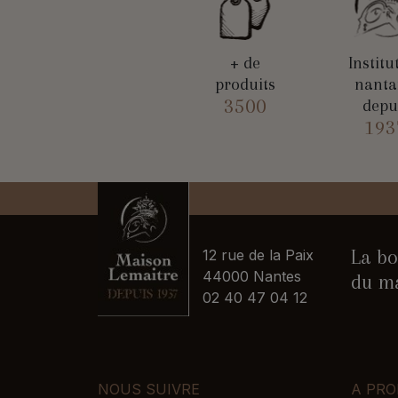
+ de
Institu
produits
nanta
3500
depu
193
La bo
12 rue de la Paix
44000 Nantes
du ma
02 40 47 04 12
NOUS SUIVRE
A PRO