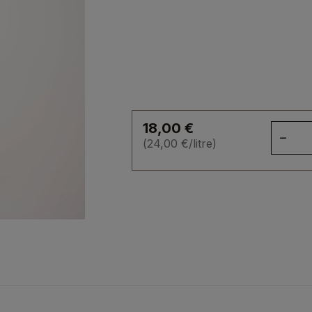
18,00
€
qua
(
24,00
€
/litre)
de
Su
Oue
Mad
Tra
202