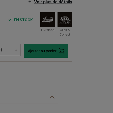
Voir plus de détails
EN STOCK
Livraison
Click &
Collect
ntité
Ajouter au panier
d
st
iran
dition
1