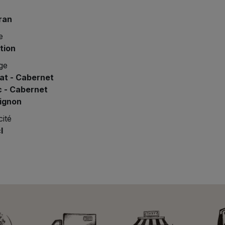
ran
e
tion
ge
at - Cabernet
c - Cabernet
ignon
ité
l