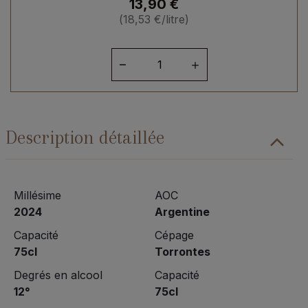
13,90
€
(
18,53
€
/litre)
quantité
de
Argentine
Blanc
Torrontes
Description détaillée
Etchart
2024
Millésime
AOC
2024
Argentine
Capacité
Cépage
75cl
Torrontes
Degrés en alcool
Capacité
12°
75cl