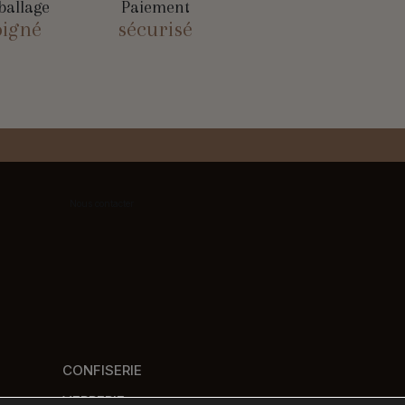
allage
Paiement
oigné
sécurisé
Nous contacter
CONFISERIE
VERRERIE