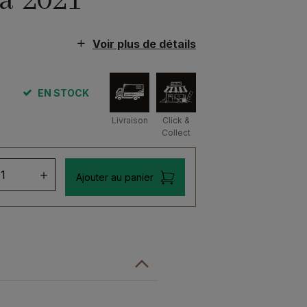
Voir plus de détails
EN STOCK
Livraison
Click &
Collect
ntité
Ajouter au panier
entine
ge
he
le
sn't