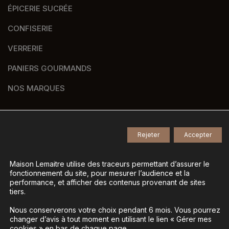
ÉPICERIE SUCRÉE
CONFISERIE
VERRERIE
PANIERS GOURMANDS
NOS MARQUES
Rejeter
Accepter
© 2026
Tous droits réservés -
Agence de communication Nantes B17
-
Mentions légales
-
Maison Lemaitre utilise des traceurs permettant d’assurer le
fonctionnement du site, pour mesurer l’audience et la
Gestion des données personnelles
-
performance, et afficher des contenus provenant de sites
Gérer mes cookies
tiers.
Nous conserverons votre choix pendant 6 mois. Vous pourrez
changer d’avis à tout moment en utilisant le lien « Gérer mes
La vente d’alcool est interdite aux mineurs - L’abus
cookies » en bas de chaque page.