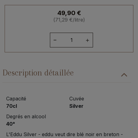
49,90
€
(
71,29
€
/litre)
quantité
de
Eddu
Silver
Description détaillée
Capacité
Cuvée
70cl
Silver
Degrés en alcool
40°
L'Eddu Silver - eddu veut dire blé noir en breton -