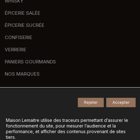
WHISKY
ÉPICERIE SALÉE
ÉPICERIE SUCRÉE
CONFISERIE
VERRERIE
PANIERS GOURMANDS
NOS MARQUES
Rejeter
Accepter
© 2026
Tous droits réservés -
Agence de communication Nantes B17
-
Mentions légales
-
Maison Lemaitre utilise des traceurs permettant d’assurer le
fonctionnement du site, pour mesurer l’audience et la
Gestion des données personnelles
-
performance, et afficher des contenus provenant de sites
Gérer mes cookies
tiers.