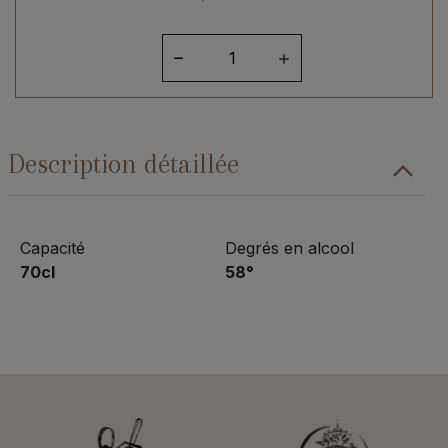
quantité
de
Ben
Nevis
2010
Description détaillée
Aged
10
Artist
#11
Capacité
Degrés en alcool
70cl
58°