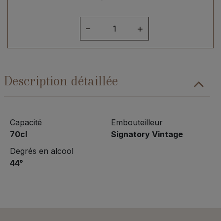
quantité
de
Clynelish
1990
Over
Description détaillée
30
Artist
#12
Capacité
Embouteilleur
70cl
Signatory Vintage
Degrés en alcool
44°