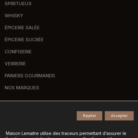
SPIRITUEUX
WHISKY
ÉPICERIE SALÉE
ÉPICERIE SUCRÉE
CONFISERIE
VERRERIE
PANIERS GOURMANDS
NOS MARQUES
Rejeter
Accepter
© 2026
Tous droits réservés -
Agence de communication Nantes B17
-
Mentions légales
-
Maison Lemaitre utilise des traceurs permettant d’assurer le