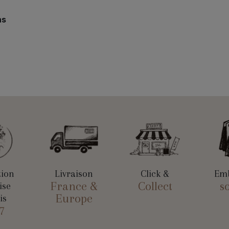
ns
tion
Livraison
Click &
Emb
France &
Collect
s
ise
Europe
is
7