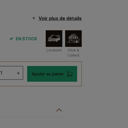
Voir plus de détails
EN STOCK
Livraison
Click &
Collect
ntité
Ajouter au panier
ndronach
ans
3
ross
ncheon
ipodes