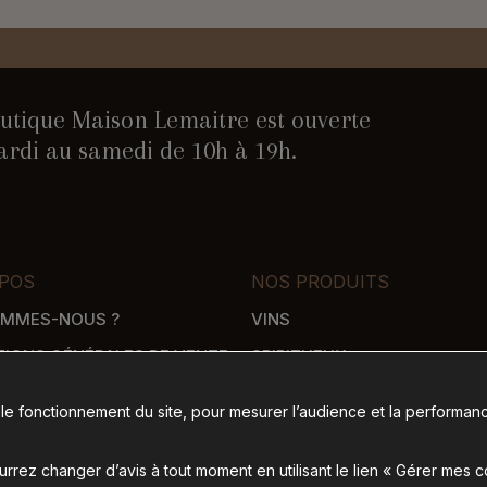
utique Maison Lemaitre est ouverte
rdi au samedi de 10h à 19h.
POS
NOS PRODUITS
OMMES-NOUS ?
VINS
TIONS GÉNÉRALES DE VENTE
SPIRITUEUX
WHISKY
 le fonctionnement du site, pour mesurer l’audience et la performanc
SON
ÉPICERIE SALÉE
 DE PAIEMENT
ÉPICERIE SUCRÉE
rez changer d’avis à tout moment en utilisant le lien « Gérer mes 