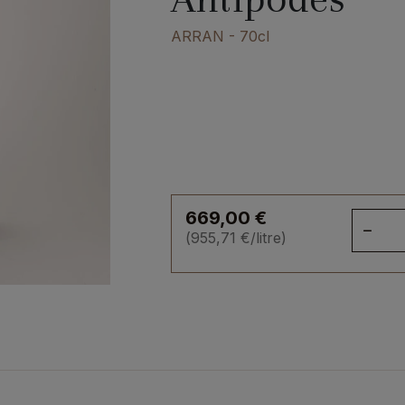
ARRAN
- 70cl
669,00
€
qua
(
955,71
€
/litre)
de
Gle
28
199
Olo
Pu
Ant