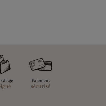
allage
Paiement
oigné
sécurisé