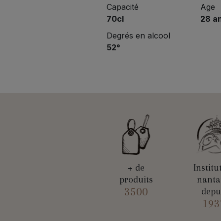
Capacité
Age
70cl
28 a
Degrés en alcool
52°
+ de
Institu
produits
nanta
3500
depu
193