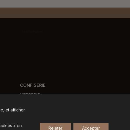
Nous contacter
CONFISERIE
VERRERIE
PANIERS GOURMANDS
e, et afficher
NOS MARQUES
cookies » en
Rejeter
Accepter