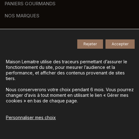
PANIERS GOURMANDS
NOS MARQUES
Rejeter
Accepter
© 2026
Tous droits réservés -
Agence de communication Nantes B17
-
Mentions légales
-
Maison Lemaitre utilise des traceurs permettant d’assurer le
fonctionnement du site, pour mesurer l’audience et la
Gestion des données personnelles
-
performance, et afficher des contenus provenant de sites
Gérer mes cookies
tiers.
Nous conserverons votre choix pendant 6 mois. Vous pourrez
changer d’avis à tout moment en utilisant le lien « Gérer mes
La vente d’alcool est interdite aux mineurs - L’abus
cookies » en bas de chaque page.
d’alcool est dangereux pour la santé, à consommer
avec modération
Personnaliser mes choix