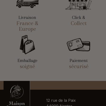
Livraison
Click &
France &
Collect
Europe
Emballage
Paiement
soigné
sécurisé
12 rue de la Paix