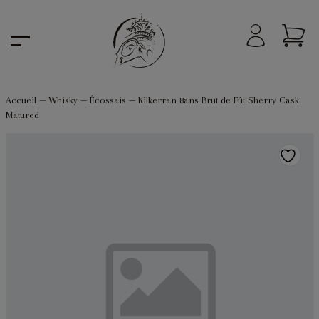
Accueil
—
Whisky
—
Écossais
—
Kilkerran 8ans Brut de Fût Sherry Cask
Matured