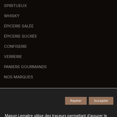
SPIRITUEUX
WHISKY
ÉPICERIE SALÉE
ÉPICERIE SUCRÉE
CONFISERIE
VERRERIE
PANIERS GOURMANDS
NOS MARQUES
Rejeter
Accepter
© 2026
Tous droits réservés -
Agence de communication Nantes B17
-
Mentions légales
-
Maison Lemaitre utilise des traceurs permettant d’assurer le