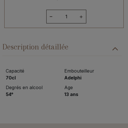
quantité
de
Linkwood
13
ans
Description détaillée
2008
Capacité
Embouteilleur
70cl
Adelphi
Degrés en alcool
Age
54°
13 ans