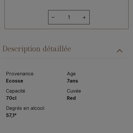
quantité
de
Longrow
Red
7ans
Description détaillée
Provenance
Age
Ecosse
7ans
Capacité
Cuvée
70cl
Red
Degrés en alcool
57,1°