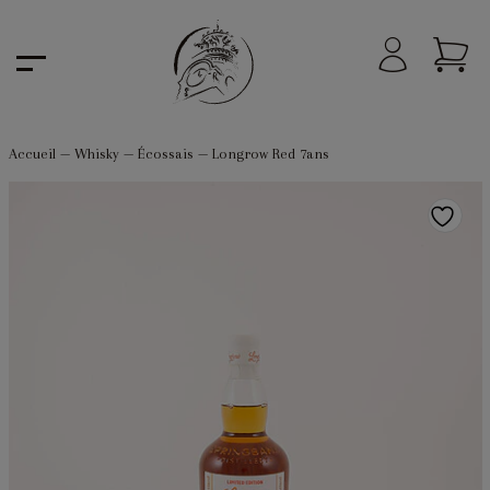
Accueil
—
Whisky
—
Écossais
—
Longrow Red 7ans