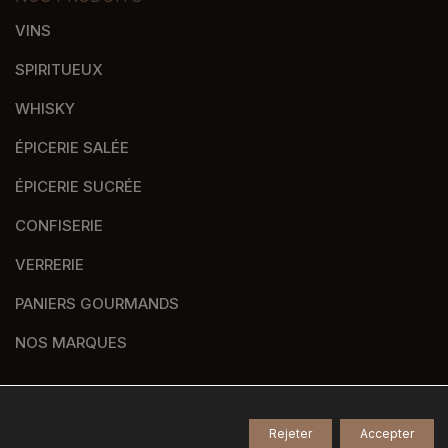
VINS
SPIRITUEUX
WHISKY
ÉPICERIE SALÉE
ÉPICERIE SUCRÉE
CONFISERIE
VERRERIE
PANIERS GOURMANDS
NOS MARQUES
Rejeter
Accepter
© 2026
Tous droits réservés -