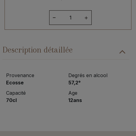
quantité
de
Springbank
12ans
Cask
Description détaillée
Strength
Provenance
Degrés en alcool
Ecosse
57,2°
Capacité
Age
70cl
12ans