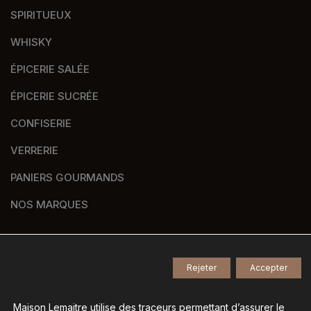
SPIRITUEUX
WHISKY
ÉPICERIE SALÉE
ÉPICERIE SUCRÉE
CONFISERIE
VERRERIE
PANIERS GOURMANDS
NOS MARQUES
Rejeter
Accepter
© 2026
Tous droits réservés -
Agence de communication Nantes B17
-
Mentions légales
-
Maison Lemaitre utilise des traceurs permettant d’assurer le