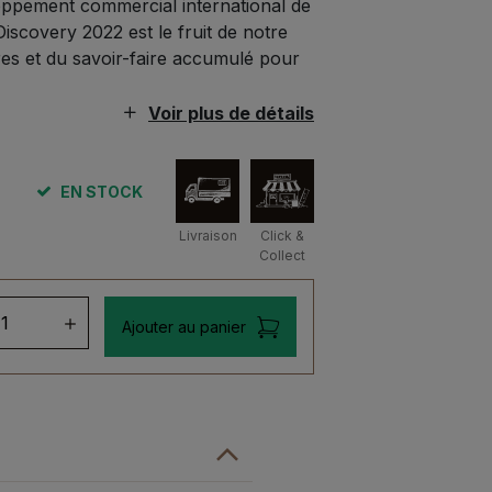
oppement commercial international de
iscovery 2022 est le fruit de notre
res et du savoir-faire accumulé pour
Voir plus de détails
EN STOCK
Livraison
Click &
Collect
ntité
Ajouter au panier
chi
covery
matic
st
22