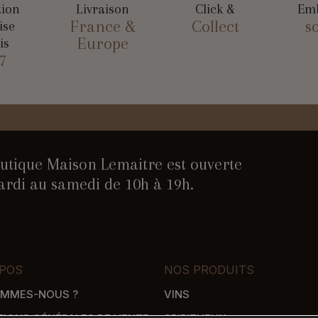
tion
Livraison
Click &
Emb
France &
Collect
s
ise
Europe
is
7
utique Maison Lemaitre est ouverte
rdi au samedi de 10h à 19h.
POS
NOS PRODUITS
OMMES-NOUS ?
VINS