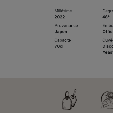
Millésime
Degré
2022
48°
Provenance
Embou
Japon
Offic
Capacité
Cuvé
70cl
Disc
Yeas