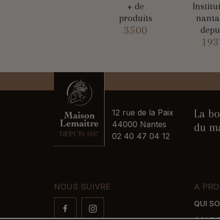
+ de
Institu
produits
nanta
3500
depu
193
La bo
12 rue de la Paix
44000 Nantes
du ma
02 40 47 04 12
NOUS SUIVRE
A PRO
QUI S