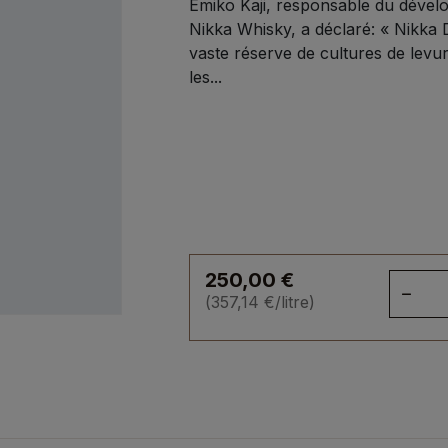
Emiko Kaji, responsable du dével
Nikka Whisky, a déclaré: « Nikka D
vaste réserve de cultures de levu
les...
250,00
€
qua
(
357,14
€
/litre)
de
Yoi
Dis
Aro
Yea
20