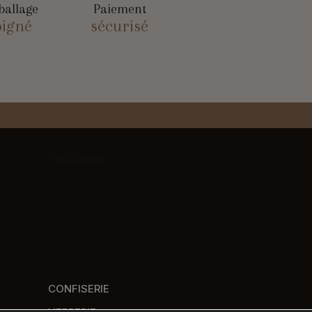
allage
Paiement
oigné
sécurisé
Nous contacter
CONFISERIE