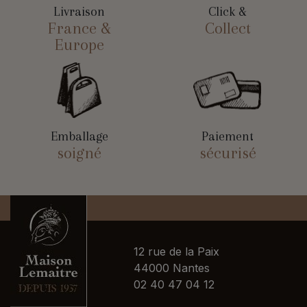
Livraison
Click &
France &
Collect
Europe
Emballage
Paiement
soigné
sécurisé
12 rue de la Paix
44000 Nantes
02 40 47 04 12