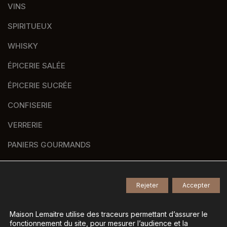
VINS
SPIRITUEUX
WHISKY
ÉPICERIE SALÉE
ÉPICERIE SUCRÉE
CONFISERIE
VERRERIE
PANIERS GOURMANDS
NOS MARQUES
Rejeter
Accepter
© 2026
Tous droits réservés -
Maison Lemaitre utilise des traceurs permettant d’assurer le
fonctionnement du site, pour mesurer l’audience et la
Agence de communication Nantes B17
-