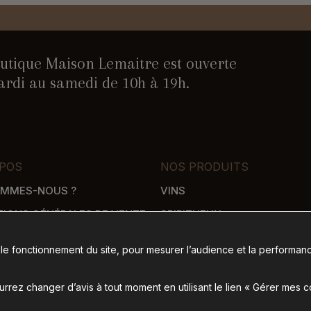
utique Maison Lemaitre est ouverte
rdi au samedi de 10h à 19h.
POS
NOS PRODUITS
OMMES-NOUS ?
VINS
TIONS GÉNÉRALES DE VENTE
SPIRITUEUX
WHISKY
 le fonctionnement du site, pour mesurer l’audience et la performanc
SON
ÉPICERIE SALÉE
 DE PAIEMENT
ÉPICERIE SUCRÉE
rez changer d’avis à tout moment en utilisant le lien « Gérer mes 