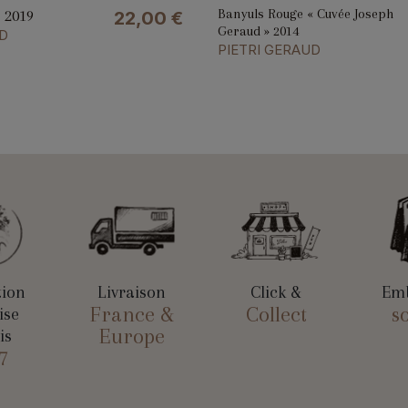
Banyuls Rouge « Cuvée Joseph
 2019
22,00
€
Geraud » 2014
D
PIETRI GERAUD
tion
Livraison
Click &
Emb
France &
Collect
s
ise
Europe
is
7