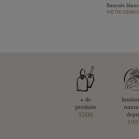
Banyuls blanc
PIETRI GERAU
+ de
Institu
produits
nanta
3500
depu
193