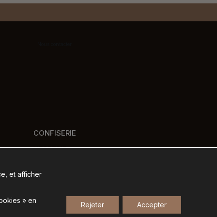
Nous contacter
CONFISERIE
VERRERIE
PANIERS GOURMANDS
e, et afficher
NOS MARQUES
cookies » en
Rejeter
Accepter