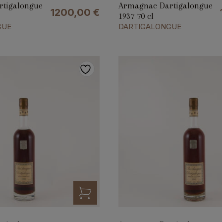
tigalongue
Armagnac Dartigalongue
1200,00
€
1937 70 cl
GUE
DARTIGALONGUE