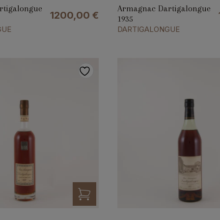
tigalongue
Armagnac Dartigalongue
1200,00
€
1935
GUE
DARTIGALONGUE