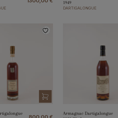
1300,00
€
1949
GUE
DARTIGALONGUE
tigalongue
Armagnac Dartigalongue
800,00
€