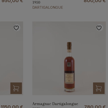
950,00
€
800,00
€
1950
DARTIGALONGUE
Armagnac Dartigalongue
1150,00
€
780,00
€