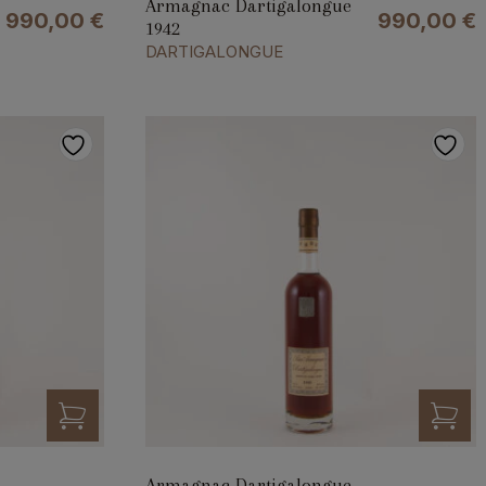
Armagnac Dartigalongue
990,00
€
990,00
€
1942
DARTIGALONGUE
Armagnac Dartigalongue