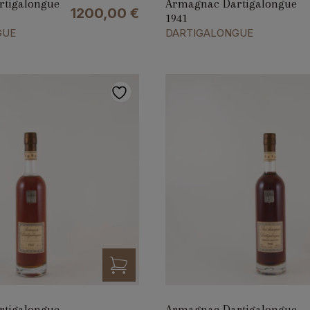
tigalongue
Armagnac Dartigalongue
1200,00
€
1941
GUE
DARTIGALONGUE
tigalongue
Armagnac Dartigalongue