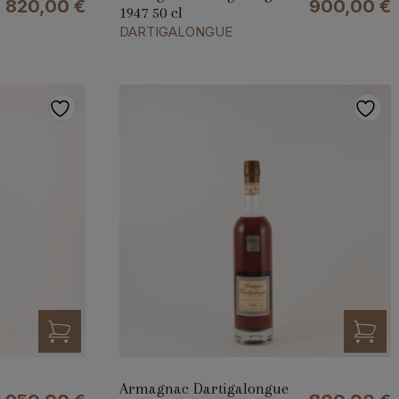
820,00
€
900,00
€
1947 50 cl
DARTIGALONGUE
Armagnac Dartigalongue