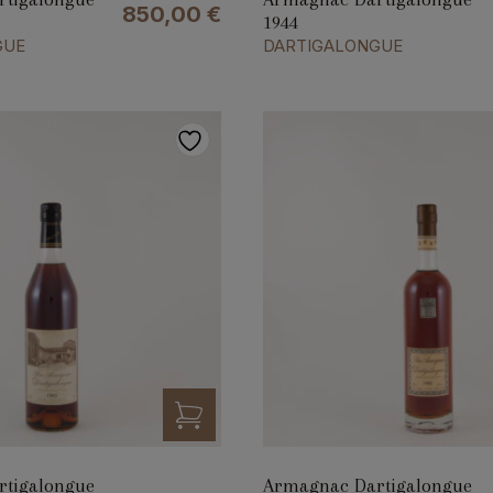
850,00
€
1944
GUE
DARTIGALONGUE
tigalongue
Armagnac Dartigalongue