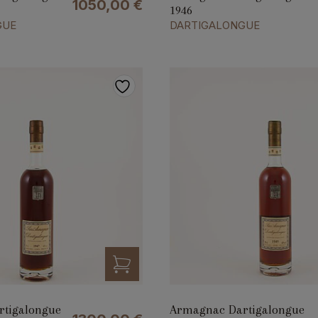
1050,00
€
1946
GUE
DARTIGALONGUE
tigalongue
Armagnac Dartigalongue