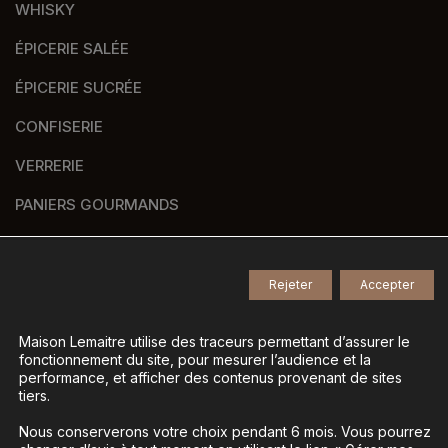
WHISKY
ÉPICERIE SALÉE
ÉPICERIE SUCRÉE
CONFISERIE
VERRERIE
PANIERS GOURMANDS
NOS MARQUES
Rejeter
Accepter
© 2026
Tous droits réservés -
Maison Lemaitre utilise des traceurs permettant d’assurer le
fonctionnement du site, pour mesurer l’audience et la
Agence de communication Nantes B17
-
performance, et afficher des contenus provenant de sites
Mentions légales
-
tiers.
Gestion des données personnelles
-
Nous conserverons votre choix pendant 6 mois. Vous pourrez
Gérer mes cookies