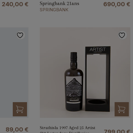
Springbank 21ans
240,00
€
690,00
€
SPRINGBANK
Strathisla 1997 Aged 25 Artist
89,00
€
799,00
€