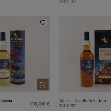
TALISKER
 Special
Talisker Distiller’s Edition
110,00
€
TALISKER