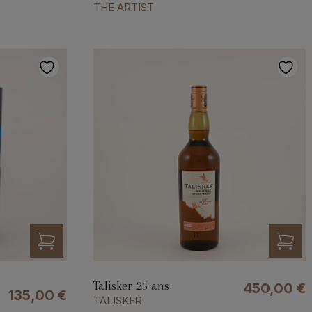
THE ARTIST
Talisker 25 ans
450,00
€
135,00
€
TALISKER