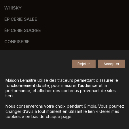
WHISKY
ÉPICERIE SALÉE
ÉPICERIE SUCRÉE
CONFISERIE
VERRERIE
PANIERS GOURMANDS
Rejeter
Accepter
NOS MARQUES
Maison Lemaitre utilise des traceurs permettant d’assurer le
fonctionnement du site, pour mesurer l’audience et la
performance, et afficher des contenus provenant de sites
tiers.
© 2026
Tous droits réservés -
Nous conserverons votre choix pendant 6 mois. Vous pourrez
Agence de communication Nantes B17
-
changer d’avis à tout moment en utilisant le lien « Gérer mes
cookies » en bas de chaque page.
Mentions légales
-
Gestion des données personnelles
-